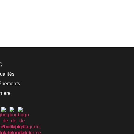
Q
ualités
énements
rière