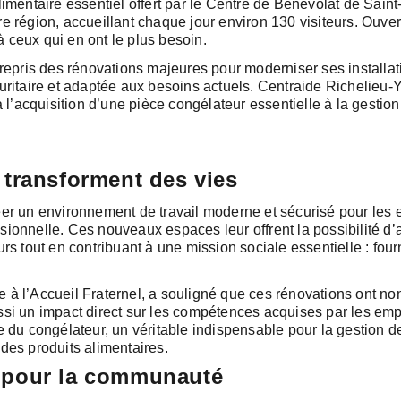
alimentaire essentiel offert par le Centre de Bénévolat de Saint
 région, accueillant chaque jour environ 130 visiteurs. Ouvert
 à ceux qui en ont le plus besoin.
trepris des rénovations majeures pour moderniser ses installa
curitaire et adaptée aux besoins actuels. Centraide Richelieu
à l’acquisition d’une pièce congélateur essentielle à la gestio
 transforment des vies
éer un environnement de travail moderne et sécurisé pour les
sionnelle. Ces nouveaux espaces leur offrent la possibilité d
rs tout en contribuant à une mission sociale essentielle : four
ce à l’Accueil Fraternel, a souligné que ces rénovations ont n
si un impact direct sur les compétences acquises par les emp
e du congélateur, un véritable indispensable pour la gestion de
des produits alimentaires.
 pour la communauté