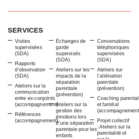
SERVICES
Visites
Échanges de
Conversations
supervisées
garde
téléphoniques
(SDA)
supervisés
supervisées
(SDA)
(SDA)
Rapports
d’observation
Ateliers sur les
Ateliers sur
(SDA)
impacts de la
l’aliénation
séparation
parentale
Ateliers sur la
parentale
(prévention)
communication
(prévention)
entre ex-conjoints
Coaching parental
(accompagnement)
Ateliers sur la
et familial
gestion des
(accompagnement
Références
émotions lors
(accompagnement)
Projet collectif
d’une séparation
: Ateliers sur la
parentale pour les
parentalité et
enfants